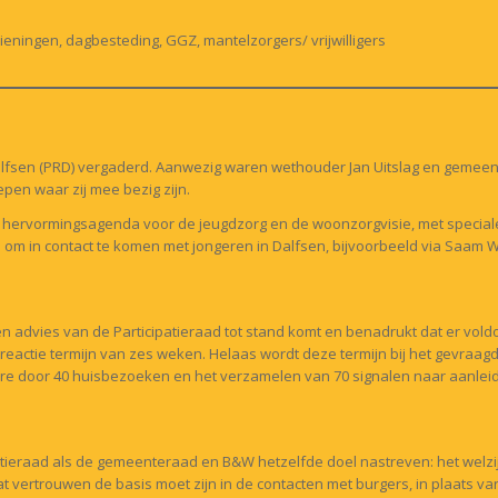
ningen, dagbesteding, GGZ, mantelzorgers/ vrijwilligers
Dalfsen (PRD) vergaderd. Aanwezig waren wethouder Jan Uitslag en gemeent
en waar zij mee bezig zijn.
hervormingsagenda voor de jeugdzorg en de woonzorgvisie, met speciale 
m in contact te komen met jongeren in Dalfsen, bijvoorbeeld via Saam We
advies van de Participatieraad tot stand komt en benadrukt dat er voldoe
 reactie termijn van zes weken. Helaas wordt deze termijn bij het gevraa
dere door 40 huisbezoeken en het verzamelen van
70 signalen naar aanlei
tieraad als de gemeenteraad en B&W hetzelfde doel nastreven: het welzi
 vertrouwen de basis moet zijn in de contacten met burgers, in plaats va