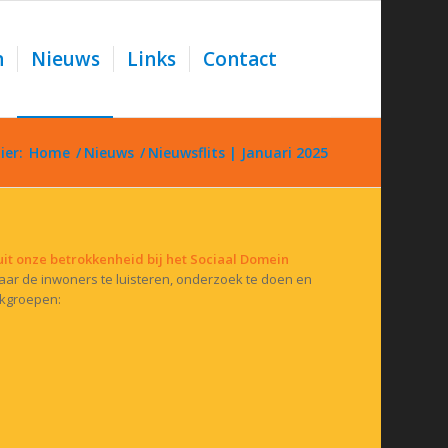
n
Nieuws
Links
Contact
ier:
Home
/
Nieuws
/
Nieuwsflits | Januari 2025
uit onze betrokkenheid bij het Sociaal Domein
 naar de inwoners te luisteren, onderzoek te doen en
rkgroepen: