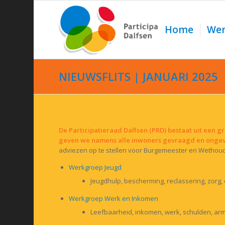
Home
Wer
NIEUWSFLITS | JANUARI 2025
De Participatieraad Dalfsen (PRD) bestaat uit een 
geven we namens alle inwoners gevraagd en onge
adviezen op te stellen voor Burgemeester en Wethoud
Werkgroep Jeugd
Jeugdhulp, bescherming, reclassering, zorg,
Werkgroep Werk en Inkomen
Leefbaarheid, inkomen, werk, schulden, a